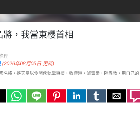
名將，我當東櫻首相
推理
吧
(2026年08月05日 更新)
國名將，挾天皇以令諸侯執掌東櫻，收極道，滅毒梟，除異教，用自己的