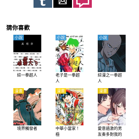
與衆多英雄一起開始了對抗各種怪人以及惡勢力的生活??????
猜你喜歡
小說
小說
小說
綜一拳超人
老子是一拳超
綜漫之一拳超
人
人
漫畫
漫畫
漫畫
境界觸發者
中華小當家！
愛意過激的男
極
友奏多對我的