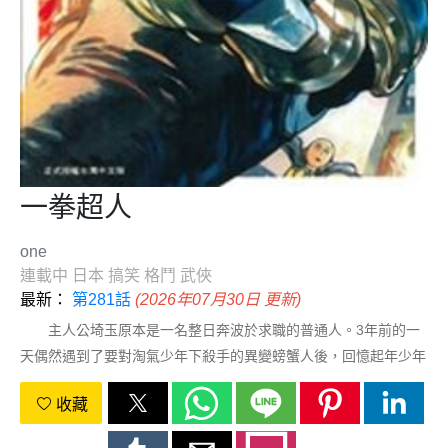
一拳超人
one
連載中
日本
搞笑
格鬥
武俠
最新：
第281話
(2026年07月30日 更新)
主人公埼玉原本是一名整日奔波於求職的普通人。3年前的一
天偶然遇到了要對淘氣少年下殺手的異變螃蟹人後，回憶起年少年
時“想要成爲英雄”的夢想，最終拼盡全力救下了淘氣少年。之後通
收藏
過拼命鍛鍊，埼玉終於脫胎換骨獲得了最強的力量，但同時失去了
頭髮成了光頭。在獨自做了一段時間英雄後，正式加入英雄協會，