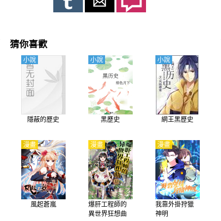
猜你喜歡
小說
小說
小說
隱蔽的歷史
黑歷史
網王黑歷史
漫畫
漫畫
漫畫
風起蒼嵐
爆肝工程師的
我靠外掛狩獵
異世界狂想曲
神明