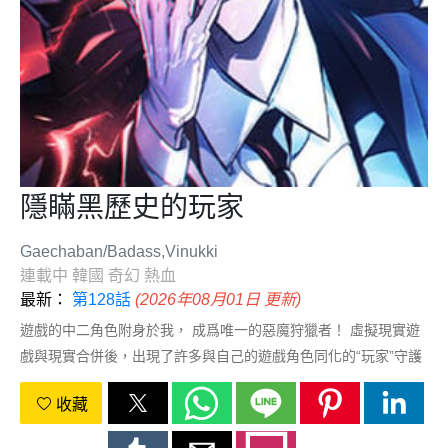
隱瞞黑歷史的玩家
Gaechaban/Badass,Vinukki
連載中
韓國
奇幻
熱血
最新：
第128話
(2026年08月01日 更新)
遊戲的中二角色附身於我， 成爲唯一的惡魔狩獵者！ 虛擬現實遊
戲與現實合併後，出現了許多與自己的遊戲角色同化的“玩家”守護
世界。而平凡的社畜男主也沒能免俗，被自己患中二病時創建的黑
收藏
歷史集合體遊戲角色附身了！這個世界上獨一無二的惡魔獵人駕
到！