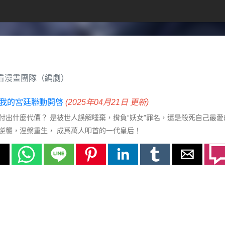
快看漫畫團隊（編劇）
X我的宮廷聯動開啓
(2025年04月21日 更新)
付出什麼代價？ 是被世人誤解唾棄，揹負“妖女”罪名，還是殺死自己最愛
逆襲，涅槃重生， 成爲萬人叩首的一代皇后！