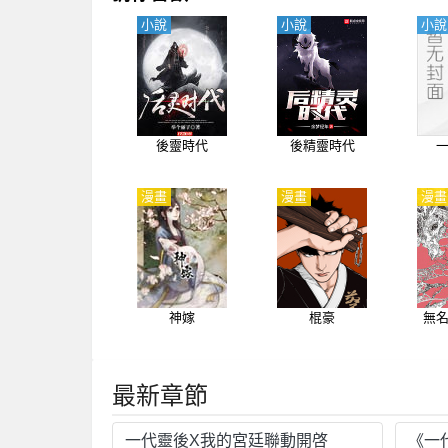
小說
小說
小說
後靈時代
後精靈時代
漫畫
漫畫
漫畫
神嫁
棍豪
無
最新章節
一代靈後X我的宮廷聯動開啓
《一