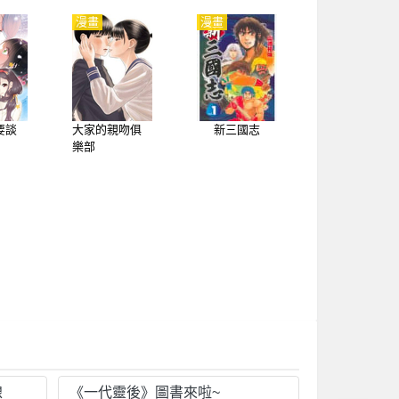
漫畫
漫畫
要談
大家的親吻俱
新三國志
樂部
線
《一代靈後》圖書來啦~