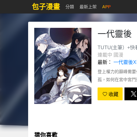
包子漫畫
分類
最新上架
APP
一代靈後
TUTU(主筆）+
連載中
國漫
最新：
一代靈後
登上權力的巔峰需要
孤，如何在宮中宮鬥
收藏
猜你喜歡