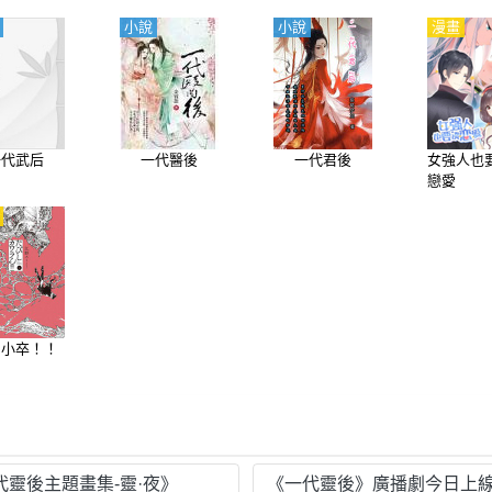
小說
小說
漫畫
一代武后
一代醫後
一代君後
女強人也
戀愛
名小卒！！
代靈後主題畫集-靈·夜》
《一代靈後》廣播劇今日上