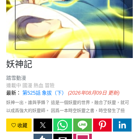
妖神記
踏雪動漫
連載中
國漫
熱血
冒險
最新：
第525話 象拔（下）
(2026年08月09日 更新)
妖神一出，誰與爭鋒？ 這是一個妖靈的世界，融合了妖靈，就可
以成爲強大的妖靈師。 因爲一本時空妖靈之書，時空發生了扭
轉，當一切重新開始之時，命運之輪緩緩轉動。
收藏