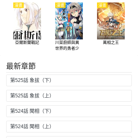
漫畫
漫畫
漫畫
亞爾斯蘭戰記
川菜廚師與異
萬相之王
世界的勇者少
女們
最新章節
第525話 象拔（下）
第525話 象拔（上）
第524話 聞相（下）
第524話 聞相（上）