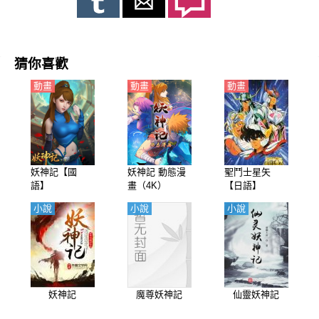
猜你喜歡
動畫
動畫
動畫
妖神記【國
妖神記 動態漫
聖鬥士星矢
語】
畫（4K）
【日語】
小說
小說
小說
妖神記
魔尊妖神記
仙靈妖神記