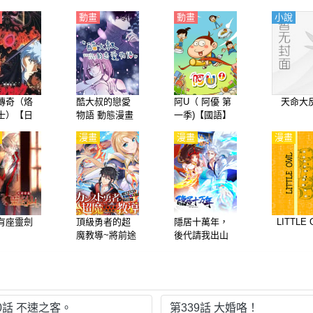
動畫
動畫
小說
傳奇（烙
酷大叔的戀愛
阿U（ 阿優 第
天命大
士）【日
物語 動態漫畫
一季)【國語】
漫畫
漫畫
漫畫
有座靈劍
頂級勇者的超
隱居十萬年，
LITTLE
魔教導~將前途
後代請我出山
無量的魔王和
公主收爲了弟
子
0話 不速之客。
第339話 大婚咯！