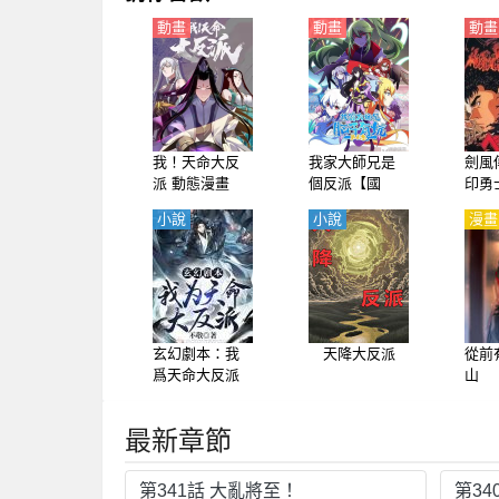
動畫
動畫
動畫
我！天命大反
我家大師兄是
劍風
派 動態漫畫
個反派【國
印勇
語】
語】
小說
小說
漫畫
玄幻劇本：我
天降大反派
從前
爲天命大反派
山
最新章節
第341話 大亂將至！
第34