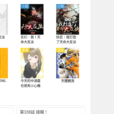
小說
小說
反派
玄幻：我！天
綜武：我打造
命大反派
了天命大反派
漫畫
漫畫
 OWL
今天的中須霞
天體觀測
也很有小心機
第338話 接親！