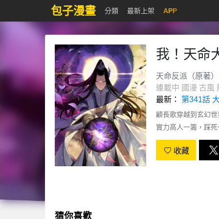
包子漫畫
分類
最新上架
APP
我！天命
天命反派（原著）
連載中
國漫
古風
最新：
第341話
顧長歌穿越到玄幻世
實力高人一籌，踩死
己在天命大反派的路
收藏
猜你喜歡