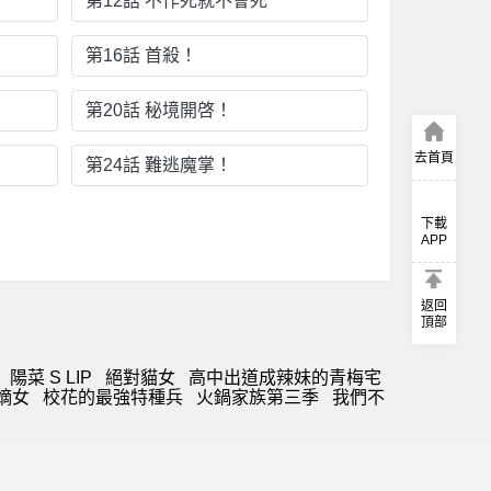
第12話 不作死就不會死
第16話 首殺！
第20話 秘境開啓！
去首頁
第24話 難逃魔掌！
下載
APP
返回
頂部
陽菜 S LIP
絕對貓女
高中出道成辣妹的青梅宅
嫡女
校花的最強特種兵
火鍋家族第三季
我們不