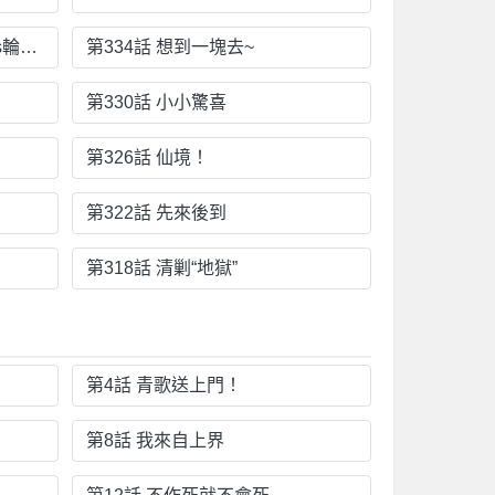
第335話 火力全開！顧長歌vs輪迴古天尊！
第334話 想到一塊去~
第330話 小小驚喜
第326話 仙境！
第322話 先來後到
第318話 清剿“地獄”
第4話 青歌送上門！
第8話 我來自上界