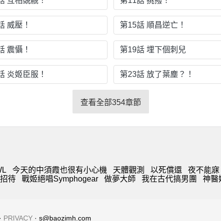
0話 互相覬覦！
第11話 挑撥！
話 威壓！
第15話 順昌逆亡！
話 震懾！
第19話 埋下個刺兒
2話 炎姬臣服！
第23話 放了葉塵？！
查看全部354章節
WL
今天的中須霞也很有小心機
天體觀測
以死償還
夜不能寐
招待
戰姬絕唱Symphogear
做夢大師
我在古代搞男團
神醫
·
PRIVACY
· s@baozimh.com