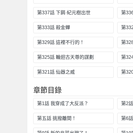
第337話 下餌·紀元樹出世
第33
第333話 殺金蟬
第33
第329話 這裡不行的！
第32
第325話 輪迴古天尊的謀劃
第32
第321話 仙器之威
第3
章節目錄
第1話 我穿成了大反派？
第2
第五話 挑撥離間！
第6