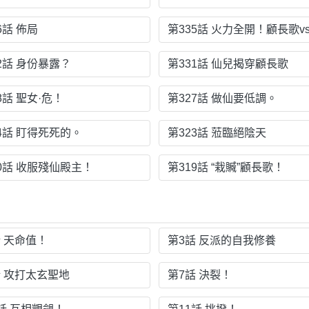
6話 佈局
2話 身份暴露？
第331話 仙兒揭穿顧長歌
8話 聖女·危！
第327話 做仙要低調。
4話 盯得死死的。
第323話 蒞臨絕陰天
20話 收服殘仙殿主！
第319話 “栽贓”顧長歌！
話 天命值！
第3話 反派的自我修養
話 攻打太玄聖地
第7話 決裂！