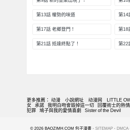
第9話 新的韭菜出現了！
第1
第13話 權勢的味道
第14
第17話 老鄉登門！
第18
第21話 抵達終點了！
第2
更多推薦：
动漫
小說網址
动漫网
LITTLE O
女
承諾
我明白吻會毀掉這一切
回覆術士的熱情
犯罪
鳩子與我的愛情喜劇
Sister of the Devil
© 2026 BAOZIMH.COM 包子漫畫 ·
SITEMAP
·
DMCA