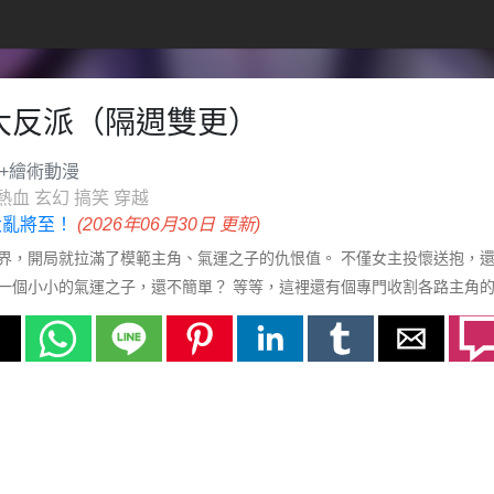
大反派（隔週雙更）
+繪術動漫
熱血
玄幻
搞笑
穿越
 大亂將至！
(2026年06月30日 更新)
界，開局就拉滿了模範主角、氣運之子的仇恨值。 不僅女主投懷送抱，還
一個小小的氣運之子，還不簡單？ 等等，這裡還有個專門收割各路主角的
上越走越遠啊！