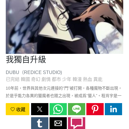
我獨自升級
DUBU（REDICE STUDIO)
已完結
韓國
奇幻
劇情
都市
少年
韓漫
熱血
異能
10年前，世界與其他次元連接的“門”被打開，各種魔物不斷出現，
於是乎能力各異的獵魔者也隨之出現，被成爲“獵人”。程肖宇是一
名實力最弱的E級獵人，在一次挑戰任務中，遇到了可怕的隱藏挑
收藏
戰。生死存亡之際，他居然獲得了升級系統！在系統的利用下，他
能成爲最強獵人嗎