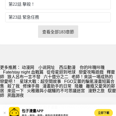
第22話 擊殺！
第23話 緊急任務
查看全部183章節
更多推薦：
动漫网
小说网址
西瓜動漫
你的咔嘰咔嘰
Fate/stay night 血戰篇
從母星迴到地球
戀愛攻略遊戲
釋靈
師
狼人呂布一言不發
六十億分之二
老師！來談一場成熟的
戀愛吧！
星球大戰：超空間故事
FGO艾蕾的騙氪漫畫短篇合
集
殺了我
修煉手冊
漫畫助手的日常
陸離
離婚又愛哭的鄰
居
來這一下
火稚雞與小鋸鱷的不可思議迷宮
漫野之旅
馭靈
師
夙臨淵夜
© 2026 BAOZIMH.COM 包子漫畫 ·
SITEMAP
·
DMCA
·
PRIVACY
·
包子漫畫APP
s@baozimh.com
立即下載
最全、最快、最熱、最新的漫畫應有盡有