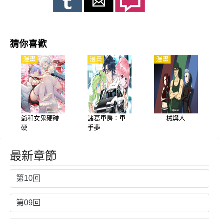
源是因爲黑貓老闆非常喜歡飆英文，經常大喊go go go!),被叫到廚
房做幫工還錢，發現了廚房裡go的紙皮箱子，原來它從小到處打
工，流浪不定，立志希望擁有自己的家／房子 紙皮箱子是它睡覺
猜你喜歡
的地方，當聽到go說起他理想中的家的樣子，
漫畫
漫畫
漫畫
爺和女鬼硬碰
諸葛車房：車
械與人
硬
手夢
最新章節
第10回
第09回