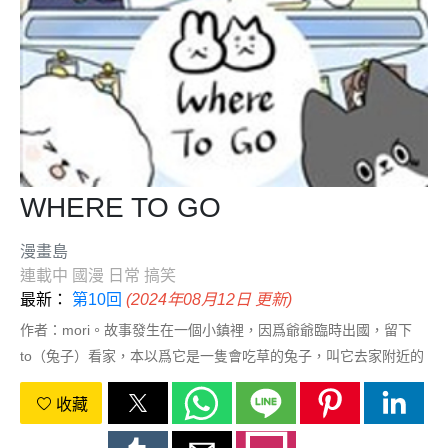
WHERE TO GO
漫畫島
連載中
國漫
日常
搞笑
最新：
第10回
(2024年08月12日 更新)
作者：mori。故事發生在一個小鎮裡，因爲爺爺臨時出國，留下
to（兔子）看家，本以爲它是一隻會吃草的兔子，叫它去家附近的
草坪吃草度日，to是一隻不吃草的兔子，餓到不行的時候去到了麪
收藏
包店兼職，闖禍被炒，最後去到黑貓老闆開的拉麪店吃霸王餐，在
險些要被做成兔頭的時候，遇到在拉麪店打工的go（狗狗，名字來