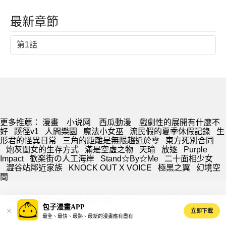
最新章節
第1話
更多推薦：
漫畫
小说网
西瓜動漫
戲劇性的展開有什麼不
好
蹊徑v1
人間樂園
魔法小女巫
流民假的夏季休假記錄
生
形君的怪異日常
三角的距離是無限趨近於零
東方死別合同
炮灰閨女的生存方式
滿是空虛之物
天瑜
放逐
Purple
Impact
歓楽街の人工海岸
Stand☆By☆Me
二十面相少女
澀谷站鄰近家族
KNOCK OUT X VOICE
極黑之翼
幻境空
間
© 2026 BAOZIMH.COM 包子漫畫 ·
SITEMAP
·
DMCA
·
PRIVACY
·
包子漫畫APP
s@baozimh.com
立即下載
最全、最快、最熱、最新的漫畫應有盡有