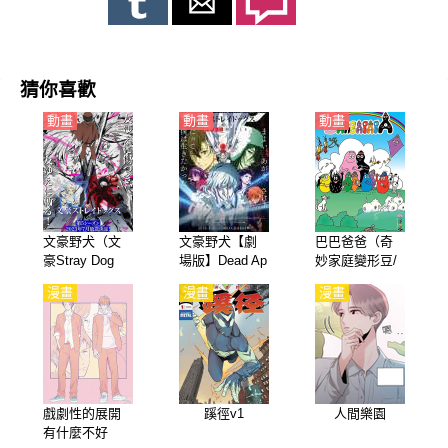
猜你喜歡
動畫
動畫
動畫
文豪野犬（文
文豪野犬【劇
巴巴爸爸（奇
豪Stray Dog
場版】Dead Ap
妙家庭變形豆/
s）第1-4季【日
ple（文豪Stray
可裡可裡可裡/
漫畫
漫畫
漫畫
語】
Dogs劇場版）
巴巴變）1-3季
【日語】
【國語】
戲劇性的展開
蹊徑v1
人間樂園
有什麼不好