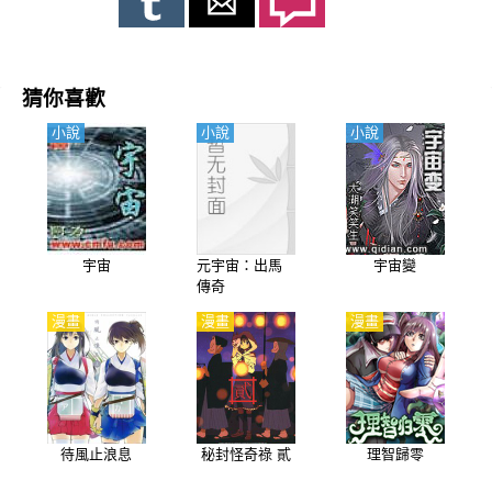
猜你喜歡
小說
小說
小說
宇宙
元宇宙：出馬
宇宙變
傳奇
漫畫
漫畫
漫畫
待風止浪息
秘封怪奇祿 貳
理智歸零