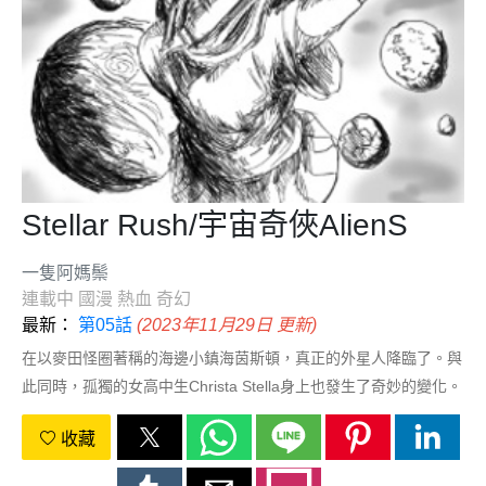
Stellar Rush/宇宙奇俠AlienS
一隻阿媽鬃
連載中
國漫
熱血
奇幻
最新：
第05話
(2023年11月29日 更新)
在以麥田怪圈著稱的海邊小鎮海茵斯頓，真正的外星人降臨了。與
此同時，孤獨的女高中生Christa Stella身上也發生了奇妙的變化。
這份力量帶來了友情，愛，以及？關於“生命”的奇幻物語就此展
收藏
開。