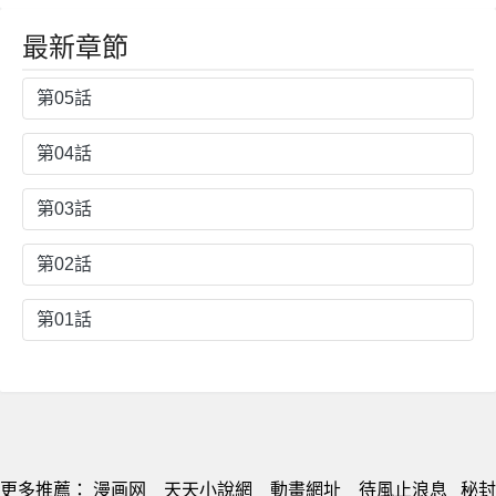
最新章節
第05話
第04話
第03話
第02話
第01話
更多推薦：
漫画网
天天小說網
動畫網址
待風止浪息
秘封