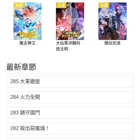
漫畫
漫畫
漫畫
萬古神王
大仙尊決戰科
穩住別浪
技文明
最新章節
285 大軍撤退
284 火力全開
283 鎮守國門
282 殺出惡魔城！