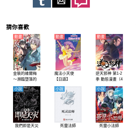
猜你喜歡
動畫
動畫
動畫
金裝的維爾梅
魔法小天使
逆天邪神 第1-2
～瀕臨墮落的
【日語】
季 動態漫畫（4
魔法師和最強
K）
小說
小說
小說
的災厄一起衝
入魔法世界～
【日語】
我們即是天災
死靈法師
死靈小法師