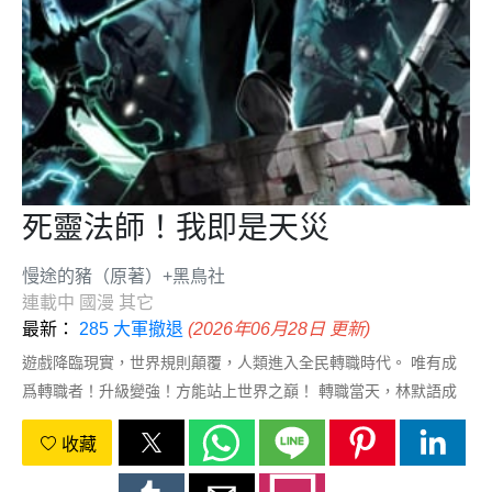
死靈法師！我即是天災
慢途的豬（原著）+黑鳥社
連載中
國漫
其它
最新：
285 大軍撤退
(2026年06月28日 更新)
遊戲降臨現實，世界規則顛覆，人類進入全民轉職時代。 唯有成
爲轉職者！升級變強！方能站上世界之巔！ 轉職當天，林默語成
爲唯一性隱藏職業，死靈法師。 從此召喚物不死絕，林默語便不
收藏
會死。 “我高坐骸骨神座，行走生死之間。” “我即是天災！”（獨
家/每週六更新 責編：石橋）