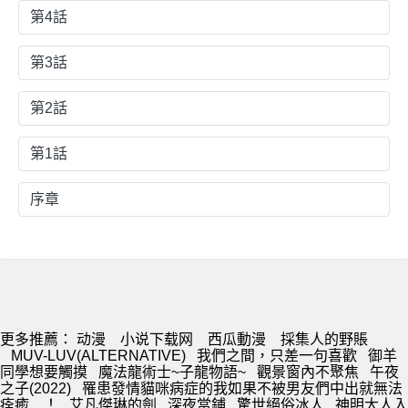
第4話
第3話
第2話
第1話
序章
更多推薦：
动漫
小说下载网
西瓜動漫
採集人的野賬
MUV-LUV(ALTERNATIVE)
我們之間，只差一句喜歡
御羊
同學想要觸摸
魔法龍術士~子龍物語~
觀景窗內不聚焦
午夜
之子(2022)
罹患發情貓咪病症的我如果不被男友們中出就無法
痊癒…！
艾凡傑琳的劍
深夜當鋪
驚世絕俗冰人
神明大人入