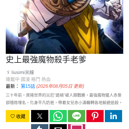
史上最強魔物殺手老爹
ゞ liusimi米線
連載中
國漫
格鬥
熱血
最新：
第15話
(2026年08月05日 更新)
三十年前，席捲世界的災厄“詭禍”被人類戰勝，最強魔物獵人赤梟
卻隱姓埋名，化身平凡奶爸，帶着女兒赤小滿輾轉各地躲避追殺。
然而，小滿天生能看見“不存在之物”的能力，引來神秘組織“百目”
收藏
的覬覦。爲保護女兒，赤梟被迫重拾業火唐刀，直面潛伏於現代都
市的詭譎陰謀。一場圍繞親情、宿命與超自然力量的戰鬥，在平靜