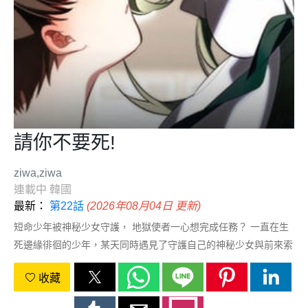
請你不要死!
ziwa,ziwa
連載中
韓國
最新：
第22話
(2026年08月04日 更新)
短命少年被神秘少女守護， 地獄使者一心想完成任務？ 一直在生
死邊緣徘徊的少年，某天同時遇見了守護自己的神秘少女與前來索
命的地獄使者。從那一刻起，原本普通的生活徹底改變。隨着兩人
收藏
的出現，他也逐漸發現，自己的命運遠沒有想象中簡單。每週三更
新