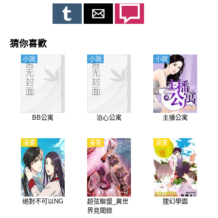
猜你喜歡
小說
小說
小說
BB公寓
泊心公寓
主播公寓
漫畫
漫畫
漫畫
絕對不可以NG
超弦聯盟_異世
狸幻學園
界見聞錄