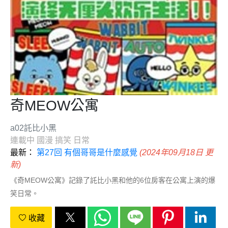
奇MEOW公寓
a02託比小黑
連載中
國漫
搞笑
日常
最新：
第27回 有個哥哥是什麼感覺
(2024年09月18日 更
新)
《奇MEOW公寓》記錄了託比小黑和他的6位房客在公寓上演的爆
笑日常。
收藏