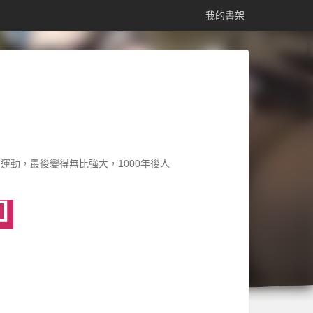
我的書架
運動，最後變得無比強大，1000年後人