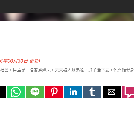
26年06月30日 更新)
末日社會，男主是一名普通殭屍，天天被人類追殺，爲了活下去，他開始健身
..