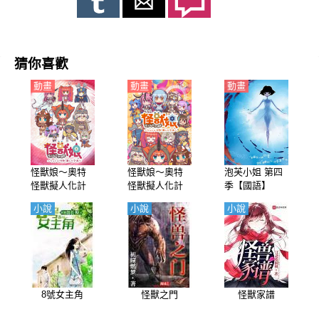
猜你喜歡
動畫
動畫
動畫
怪獸娘～奧特
怪獸娘～奧特
泡芙小姐 第四
怪獸擬人化計
怪獸擬人化計
季【國語】
劃～【日語】
劃～ 第2季【日
小說
小說
小說
語】
8號女主角
怪獸之門
怪獸家譜