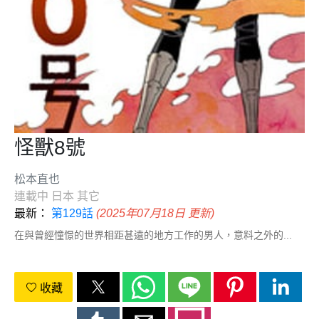
怪獸8號
松本直也
連載中
日本
其它
最新：
第129話
(2025年07月18日 更新)
在與曾經憧憬的世界相距甚遠的地方工作的男人，意料之外的...
收藏