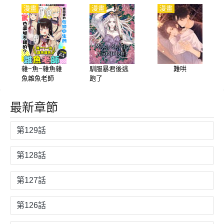
漫畫
漫畫
漫畫
雜~魚~雜魚雜
馴服暴君後逃
難哄
魚雜魚老師
跑了
最新章節
第129話
第128話
第127話
第126話