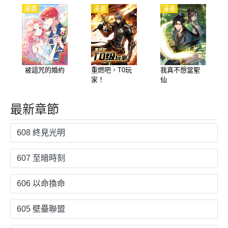
漫畫
漫畫
漫畫
被詛咒的婚約
重燃吧，T0玩
我真不想當聖
家！
仙
最新章節
608 終見光明
607 至暗時刻
606 以命換命
605 壁壘聯盟