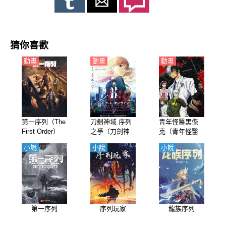
猜你喜歡
動畫
動畫
動畫
第一序列（The
刀劍神域 序列
青年怪醫黑傑
First Order）
之爭（刀劍神
克（青年怪醫
【國語】
域 -序列爭戰-）
秦博士）【日
小說
小說
小說
【劇場版】
語】
【日語】
第一序列
序列玩家
龍族序列