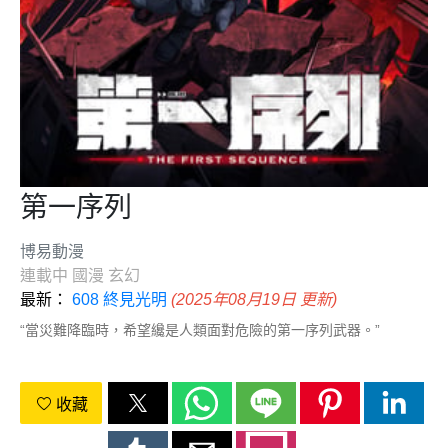
第一序列
博易動漫
連載中
國漫
玄幻
最新：
608 終見光明
(2025年08月19日 更新)
“當災難降臨時，希望纔是人類面對危險的第一序列武器。”
收藏