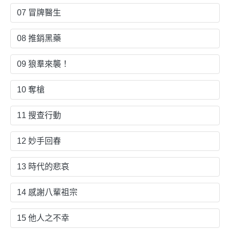
07 冒牌醫生
08 推銷黑藥
09 狼羣來襲！
10 奪槍
11 搜查行動
12 妙手回春
13 時代的悲哀
14 感謝八輩祖宗
15 他人之不幸