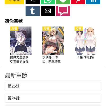
逼和女二的殺機，凱瑟琳能否在宮廷漩渦中全身而退？
猜你喜歡
漫畫
漫畫
漫畫
隱藏力量後享
快談都市傳
JK醬的H日常
受寧靜的女僕
說：現代怪異
生活
的少女們
最新章節
第25話
第24話