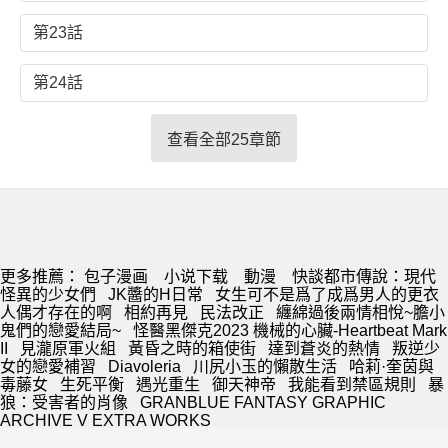
第23話
第24話
查看全部25章節
更多推薦：
包子漫画
小说下载
動漫
快談都市傳說：現代
怪異的少女們
JK醬的H日常
女生可不是爲了成爲男人的更衣
人偶才存在的啊
相約再見
民法改正
纏綿過後兩情相悅~膽小
鬼們的戀愛結局~
怪醫黑傑克2023 機械的心臟-Heartbeat Mark
II
見瀧原軍火組
黃昏之時的箱使街
達到蒼炎的熱情
叛逆少
女的戀愛補習
Diavoleria
川尻小玉的懶散生活
哈莉·奎茵與
毒藤女
生死平衡
遇光重生
御天神帝
我能看到禁區規則
暴
狼：受害者的肖像
GRANBLUE FANTASY GRAPHIC
ARCHIVE V EXTRA WORKS