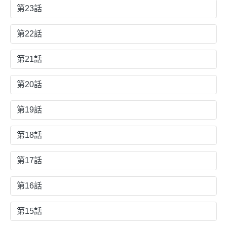
第23話
第22話
第21話
第20話
第19話
第18話
第17話
第16話
第15話