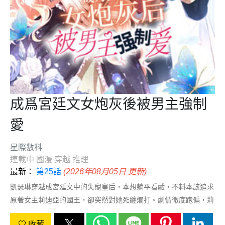
成爲宮廷文女炮灰後被男主強制
愛
星際數科
連載中
國漫
穿越
推理
最新：
第25話
(2026年08月05日 更新)
凱瑟琳穿越成宮廷文中的失寵皇后，本想躺平看戲，不料本該追求
原著女主莉迪亞的國王，卻突然對她死纏爛打。劇情徹底跑偏，莉
迪亞因此黑化，屢次陷害追殺，誓要奪回一切。面對國王的步步緊
收藏