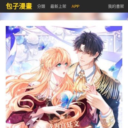
包子漫畫
分類
最新上架
APP
我的書架