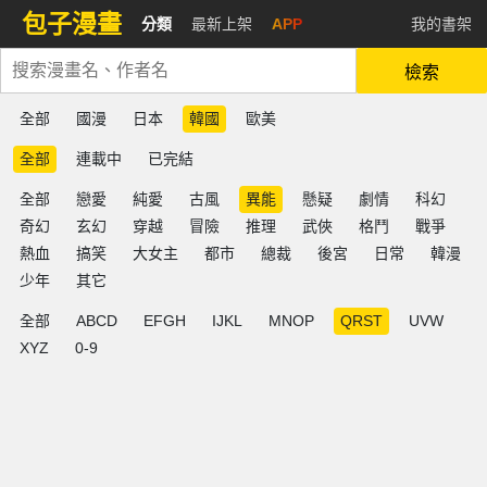
包子漫畫
分類
最新上架
APP
我的書架
檢索
全部
國漫
日本
韓國
歐美
全部
連載中
已完結
全部
戀愛
純愛
古風
異能
懸疑
劇情
科幻
奇幻
玄幻
穿越
冒險
推理
武俠
格鬥
戰爭
熱血
搞笑
大女主
都市
總裁
後宮
日常
韓漫
少年
其它
全部
ABCD
EFGH
IJKL
MNOP
QRST
UVW
XYZ
0-9