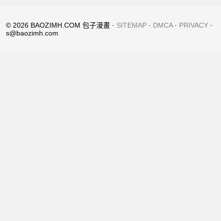
© 2026 BAOZIMH.COM 包子漫畫 ·
SITEMAP
·
DMCA
·
PRIVACY
·
s@baozimh.com