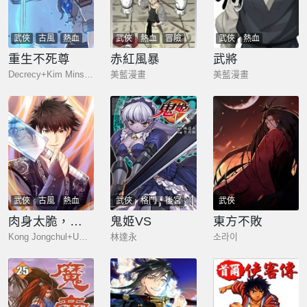
武俠
古風
熱血
武俠
熱血
冒險
武俠
熱血
玄幻
重生不死尊
赤紅風暴
武將
Decrecy+Kim Minseok
美藍漫畫
美藍漫畫
武俠
古風
熱血
武俠
格鬥
後宮
武俠
玄幻
肉身太脆，只好修仙了
鬼姬VS
東方不敗
Kong Jongchul+Um Jinsub+GOBOOKIBOOKS
林達永
소라이