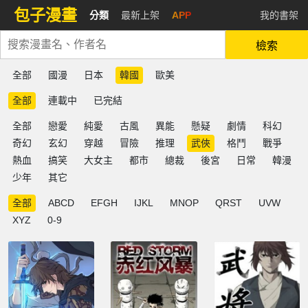
包子漫畫
分類
最新上架
APP
我的書架
檢索
全部
國漫
日本
韓國
歐美
全部
連載中
已完結
全部
戀愛
純愛
古風
異能
懸疑
劇情
科幻
奇幻
玄幻
穿越
冒險
推理
武俠
格鬥
戰爭
熱血
搞笑
大女主
都市
總裁
後宮
日常
韓漫
少年
其它
全部
ABCD
EFGH
IJKL
MNOP
QRST
UVW
XYZ
0-9