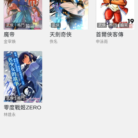
武俠
格鬥
武俠
武俠
格鬥
搞笑
魔帝
天劍奇俠
首爾俠客傳
金宰煥
佚名
申泳雨
武俠
格鬥
零度戰姬ZERO
林達永