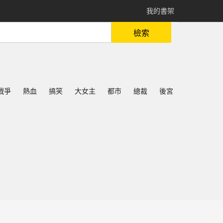
我的書架
檢索
戰爭
熱血
搞笑
大女主
都市
總裁
後宮