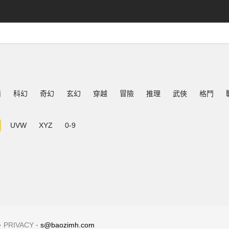
情
科幻
奇幻
玄幻
穿越
冒險
推理
武俠
格鬥
UVW
XYZ
0-9
·
PRIVACY
· s@baozimh.com