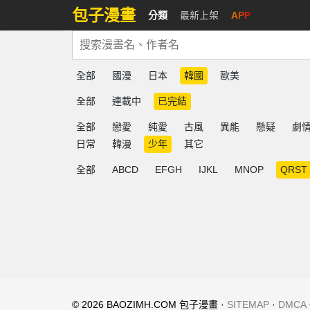
包子漫畫
分類
最新上架
APP
全部
國漫
日本
韓國
歐美
全部
連載中
已完結
全部
戀愛
純愛
古風
異能
懸疑
劇
日常
韓漫
少年
其它
全部
ABCD
EFGH
IJKL
MNOP
QRST
© 2026 BAOZIMH.COM 包子漫畫 ·
SITEMAP
·
DMCA