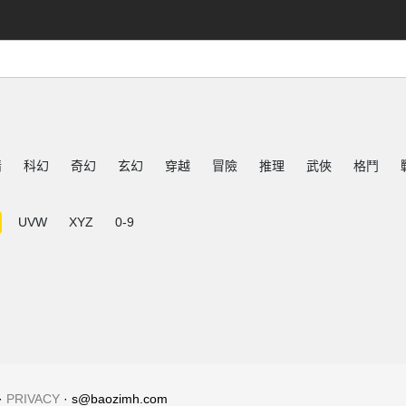
情
科幻
奇幻
玄幻
穿越
冒險
推理
武俠
格鬥
UVW
XYZ
0-9
·
PRIVACY
· s@baozimh.com