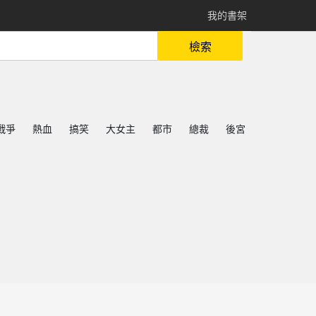
我的書架
檢索
戰爭
熱血
搞笑
大女主
都市
總裁
後宮