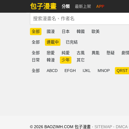
包子漫畫
分類
最新上架
APP
全部
國漫
日本
韓國
歐美
全部
連載中
已完結
全部
戀愛
純愛
古風
異能
懸疑
劇
日常
韓漫
少年
其它
全部
ABCD
EFGH
IJKL
MNOP
QRST
© 2026 BAOZIMH.COM 包子漫畫 ·
SITEMAP
·
DMCA