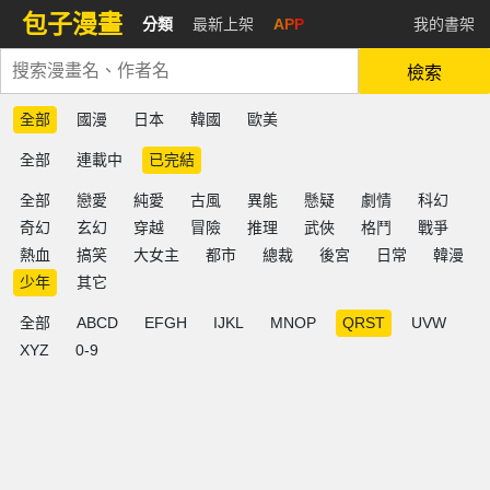
包子漫畫
分類
最新上架
APP
我的書架
檢索
全部
國漫
日本
韓國
歐美
全部
連載中
已完結
全部
戀愛
純愛
古風
異能
懸疑
劇情
科幻
奇幻
玄幻
穿越
冒險
推理
武俠
格鬥
戰爭
熱血
搞笑
大女主
都市
總裁
後宮
日常
韓漫
少年
其它
全部
ABCD
EFGH
IJKL
MNOP
QRST
UVW
XYZ
0-9