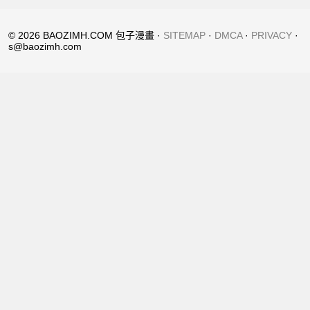
© 2026 BAOZIMH.COM 包子漫畫 ·
SITEMAP
·
DMCA
·
PRIVACY
·
s@baozimh.com