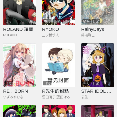
日常
格鬥
日常
冒險
搞笑
日常
ROLAND 羅蘭
RYOKO
RainyDays
ROLAND
三ツ橋快人
捲毛戰士
日常
日常
科幻
日常
RE：BORN
R先生的甜點
STAR IDOL 星際偶像
いずみゆひな
雲田晴子(雲田はるこ),福田裡香
袁生