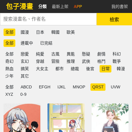
包子漫畫
分類
最新上架
APP
我的書架
檢索
全部
國漫
日本
韓國
歐美
全部
連載中
已完結
全部
戀愛
純愛
古風
異能
懸疑
劇情
科幻
奇幻
玄幻
穿越
冒險
推理
武俠
格鬥
戰爭
熱血
搞笑
大女主
都市
總裁
後宮
日常
韓漫
少年
其它
全部
ABCD
EFGH
IJKL
MNOP
QRST
UVW
XYZ
0-9