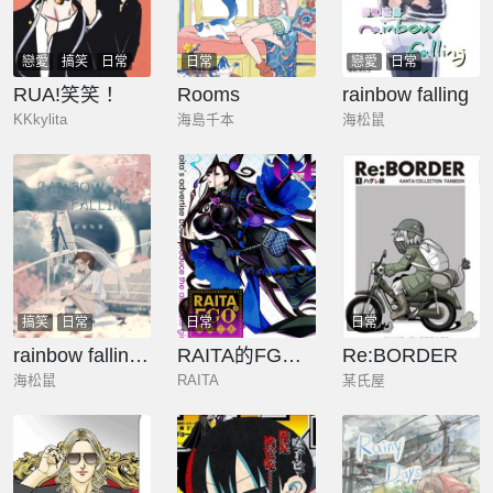
戀愛
搞笑
日常
日常
戀愛
日常
RUA!笑笑！
Rooms
rainbow falling
KKkylita
海島千本
海松鼠
搞笑
日常
日常
日常
rainbow falling彩虹墜落
RAITA的FGO塗鴉書
Re:BORDER
海松鼠
RAITA
某氏屋