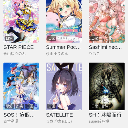
日常
日常
日常
STAR PIECE
Summer Pockets 姆啾的時光~紬的小島漫步~
Sashimi necoya Patch
永山ゆうのん
永山ゆうのん
ももこ
戀愛
搞笑
日常
日常
日常
冒險
奇幻
SOS！這個學校沒人類
SATELLITE
SH：沐陽而行
青葶動漫
うさぎ號 (ほし)
super碎冰機