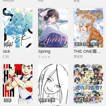
ninikumi
Key
將良
日常
日常
熱血
日常
都市
sick
Spring
THE ONE獨領風騷
仁科
ミュシャ
李崇萍
日常
搞笑
日常
搞笑
日常