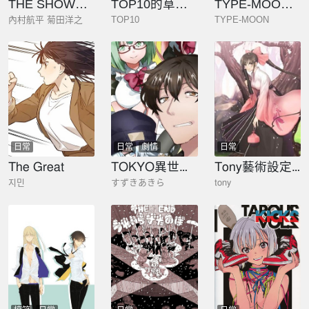
THE SHOWMAN
TOP10的草稿漫短篇集
TYPE-MOON學園迷你同樂會！
內村航平 菊田洋之
TOP10
TYPE-MOON
日常
日常
劇情
日常
The Great
TOKYO異世界不動產
Tony藝術設定集合集
지민
すずきあきら
tony