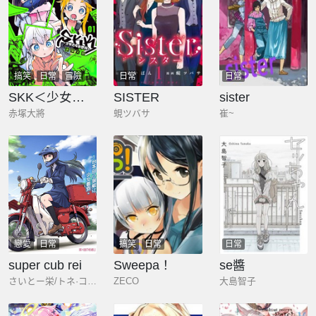
搞笑
日常
冒險
日常
日常
SKK＜少女們的世界＞
SISTER
sister
赤塚大將
蜆ツバサ
崔~
戀愛
日常
搞笑
日常
日常
super cub rei
Sweepa！
se醬
さいとー栄/トネ·コーケソ
ZECO
大島智子