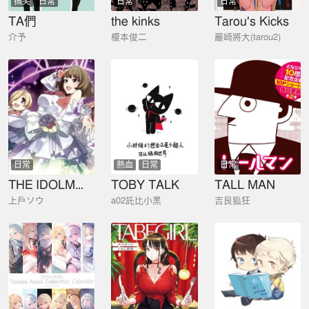
搞笑
日常
日常
日常
TA們
the kinks
Tarou's Kicks
介予
榎本俊二
巖崎將大(tarou2)
日常
熱血
日常
日常
THE IDOLM@STER CINDERELLA GIRLS
TOBY TALK
TALL MAN
上戶ソウ
a02託比小黑
吉良狐狂