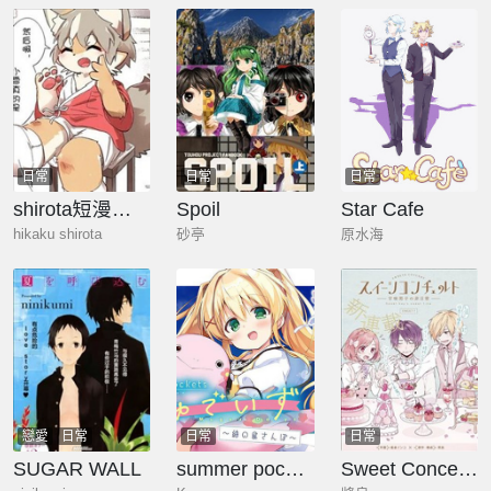
日常
日常
日常
shirota短漫翻譯
Spoil
Star Cafe
hikaku shirota
砂亭
原水海
戀愛
日常
日常
日常
SUGAR WALL
summer pockets 姆啾的時光 ~紬的小島漫步~
Sweet Concerto —甜味男子的非日常—