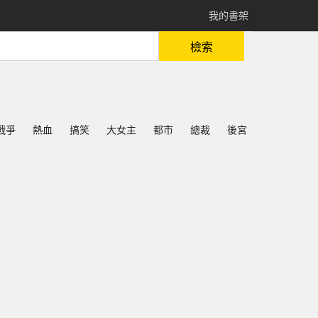
我的書架
檢索
戰爭
熱血
搞笑
大女主
都市
總裁
後宮