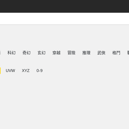
情
科幻
奇幻
玄幻
穿越
冒險
推理
武俠
格鬥
UVW
XYZ
0-9