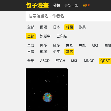
包子漫畫
分類
最新上架
APP
全部
國漫
日本
韓國
歐美
全部
連載中
已完結
全部
戀愛
純愛
古風
異能
懸疑
劇
日常
韓漫
少年
其它
全部
ABCD
EFGH
IJKL
MNOP
QRST