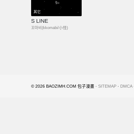
其它
S LINE
꼬마비(kkomabi/小怪)
© 2026 BAOZIMH.COM 包子漫畫 ·
SITEMAP
·
DMCA