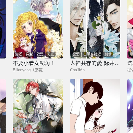
戀愛
穿越
韓漫
奇幻
戀愛
古風
韓漫
劇情
奇幻
不要小看女配角！
人神共存的愛·詠井中月
洗
Ellianyang（原著）
ChaJiAn