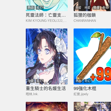
熱血
奇幻
戀愛
純愛
韓漫
奇幻
死靈法師：亡靈支配者
狐狸的枷鎖
KIM KYOUNG-YEOL/JJJ,KIM DONG-JUN
CHANRANHAN
戀愛
奇幻
熱血
奇幻
重生騎士的名媛生活
99強化木棍
暳林,Ink.
紅實,jipely