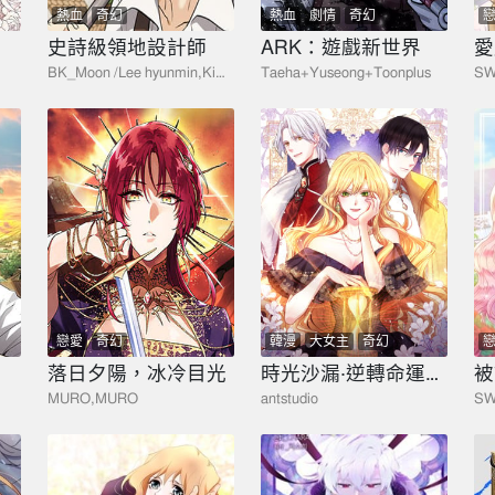
熱血
奇幻
熱血
劇情
奇幻
s
史詩級領地設計師
ARK：遊戲新世界
愛
BK_Moon /Lee hyunmin,Kim Hyunsoo
Taeha+Yuseong+Toonplus
S
戀愛
奇幻
韓漫
大女主
奇幻
落日夕陽，冰冷目光
時光沙漏·逆轉命運的少女
被
MURO,MURO
antstudio
S