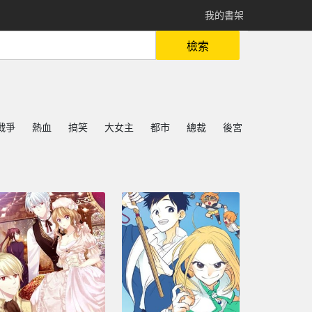
我的書架
檢索
戰爭
熱血
搞笑
大女主
都市
總裁
後宮