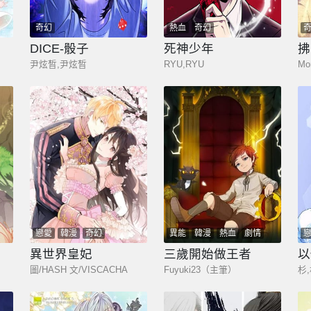
奇幻
熱血
奇幻
DICE-骰子
死神少年
拂
尹炫晳,尹炫晳
RYU,RYU
Mo
戀愛
韓漫
奇幻
異能
韓漫
熱血
劇情
奇幻
少年
異世界皇妃
三歲開始做王者
以
圖/HASH 文/VISCACHA
Fuyuki23（主筆）
杉