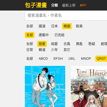
包子漫畫
分類
最新上架
APP
全部
國漫
日本
韓國
歐美
全部
連載中
已完結
全部
戀愛
純愛
古風
異能
懸疑
劇
日常
韓漫
少年
其它
全部
ABCD
EFGH
IJKL
MNOP
QRST