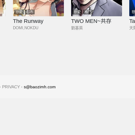
戀愛
都市
戀愛
格鬥
The Runway
TWO MEN~共存
T
DOMI,NOKDU
劉基英
天
·
PRIVACY
· s@baozimh.com