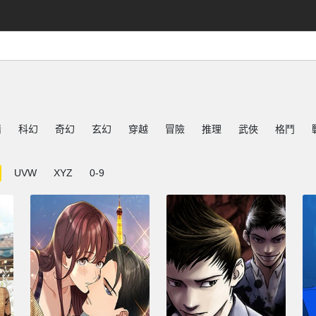
情
科幻
奇幻
玄幻
穿越
冒險
推理
武俠
格鬥
UVW
XYZ
0-9