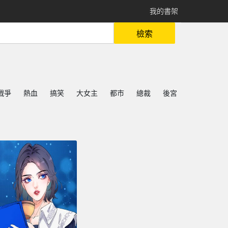
我的書架
檢索
戰爭
熱血
搞笑
大女主
都市
總裁
後宮