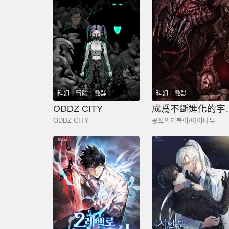
科幻
冒險
懸疑
科幻
懸疑
ODDZ CITY
成爲不斷
ODDZ CITY
공포의거북이/아이나무