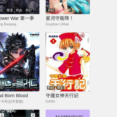
科幻
韓漫
熱血
奇幻
科幻
少年
玄幻
lower War 第一季
星河守衛隊！
ng Banjang
Gryphon | Altari
科幻
科幻
奇幻
d Born Blood
守護女神天行記
수귀족(白手貴族)
KARA