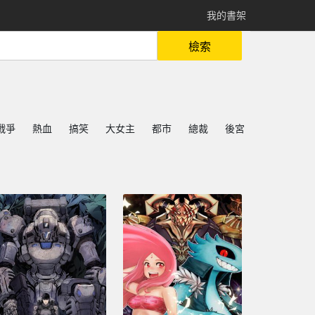
我的書架
檢索
戰爭
熱血
搞笑
大女主
都市
總裁
後宮