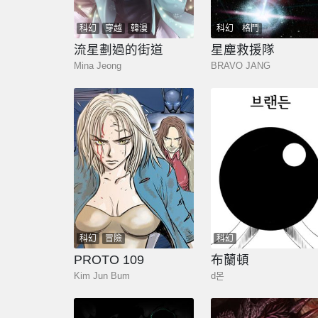
科幻
穿越
韓漫
科幻
格鬥
流星劃過的街道
星塵救援隊
Mina Jeong
BRAVO JANG
科幻
冒險
科幻
PROTO 109
布蘭頓
Kim Jun Bum
d몬