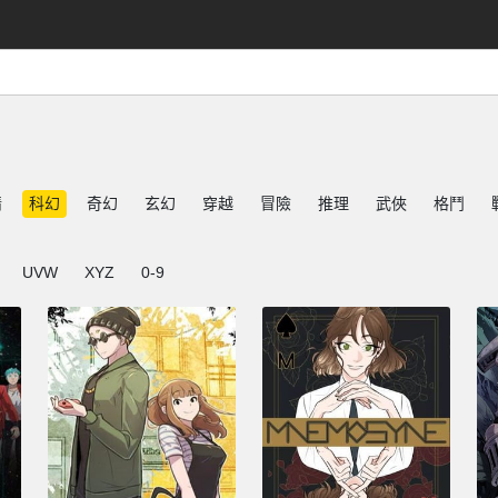
情
科幻
奇幻
玄幻
穿越
冒險
推理
武俠
格鬥
UVW
XYZ
0-9