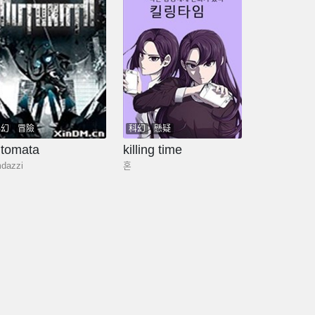
科幻
冒險
科幻
懸疑
utomata
killing time
mdazzi
혼