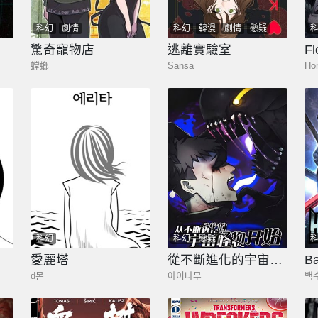
科幻
劇情
科幻
韓漫
劇情
懸疑
驚奇寵物店
逃離實驗室
F
螳螂
Sansa
Ho
科幻
科幻
懸疑
愛麗塔
從不斷進化的宇宙怪物開始
Ba
d몬
아이나무
백