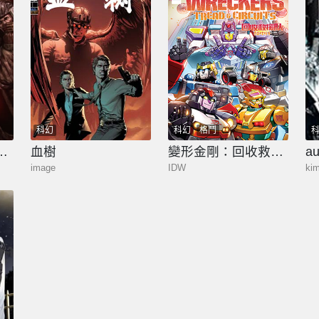
科幻
科幻
格鬥
進化的宇宙怪物
血樹
變形金剛：回收救援隊一技中計
a
image
IDW
ki