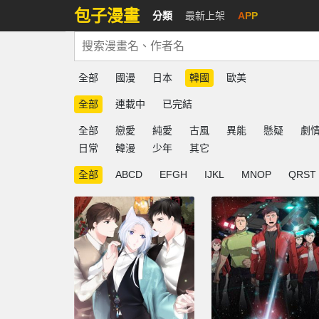
包子漫畫
分類
最新上架
APP
全部
國漫
日本
韓國
歐美
全部
連載中
已完結
全部
戀愛
純愛
古風
異能
懸疑
劇
日常
韓漫
少年
其它
全部
ABCD
EFGH
IJKL
MNOP
QRST