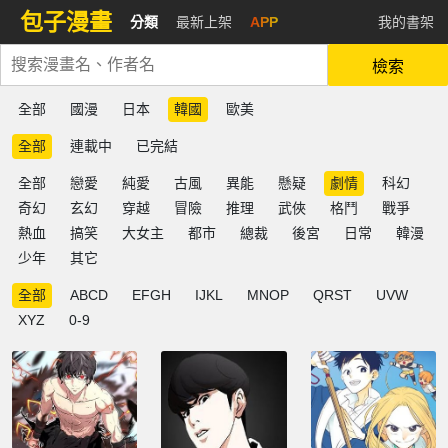
包子漫畫
分類
最新上架
APP
我的書架
檢索
全部
國漫
日本
韓國
歐美
全部
連載中
已完結
全部
戀愛
純愛
古風
異能
懸疑
劇情
科幻
奇幻
玄幻
穿越
冒險
推理
武俠
格鬥
戰爭
熱血
搞笑
大女主
都市
總裁
後宮
日常
韓漫
少年
其它
全部
ABCD
EFGH
IJKL
MNOP
QRST
UVW
XYZ
0-9