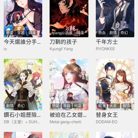
戀愛
穿越
韓漫
qiangjuqing
古風
韓漫
熱血
劇情
奇幻
大女
劇情
奇幻
熱血
劇情
奇幻
玄幻
今天選誰分手？
刀鞘的孩子
千年方士
主
少年
io
Kyungil Yang
RYONKEE
劇情
奇幻
戀愛
穿越
純愛
韓漫
大女
劇情
搞笑
劇情
主
鑽石小姐歷險記
被迫在乙女遊戲裡養魚
替身女王
DB（主筆）+ SUHA SUHA（原著）
Metal gang+cherti
DODAM-EO