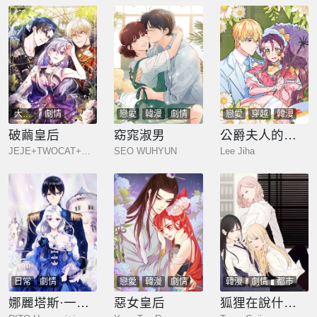
大女主
劇情
戀愛
韓漫
劇情
戀愛
穿越
韓漫
都市
劇情
破繭皇后
窈窕淑男
公爵夫人的紅茶物語
JEJE+TWOCAT+GAONNARABIT+NUON corporation
SEO WUHYUN
Lee Jiha
日常
劇情
戀愛
韓漫
劇情
韓漫
劇情
都市
娜麗塔斯·一半的伯爵小姐
惡女皇后
狐狸在說什麼？