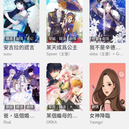
韓漫
劇情
奇幻
穿越
韓漫
劇情
戀愛
劇情
安吉拉的謊言
某天成爲公主
我不是辛德瑞拉
susu
Spoon（主筆）
doba（主筆）+ G-ANNE（原著）
穿越
韓漫
劇情
穿越
韓漫
大女主
劇情
奇幻
劇情
爸，這個婚我不結！
某個繼母的童話
女神降臨
Roal
ORKA
Yaongyi