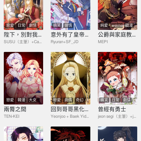
戀愛
日常
劇情
搞笑
劇情
純愛
weimei
韓漫
劇情
陛下，別對我動心
意外有了皇帝的孩子
公爵與家庭教師
SUSU（主筆）+Cassiopeia（原著）
Ryuran+SF_JD
MEPI
戀愛
韓漫
大女
戀愛
劇情
奇幻
搞笑
日常
劇情
劇情
主
奇幻
玄幻
兩脣之間
回到哥哥黑化前
曾經有勇士
TEN-KEI
Yeonjoo + Baek Yideum
jeon segi（主筆）+jeon hoyun（原著）