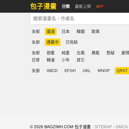
包子漫畫
分類
最新上架
APP
全部
國漫
日本
韓國
歐美
全部
連載中
已完結
全部
戀愛
純愛
古風
異能
懸疑
劇
日常
韓漫
少年
其它
全部
ABCD
EFGH
IJKL
MNOP
QRST
© 2026 BAOZIMH.COM 包子漫畫 ·
SITEMAP
·
DMCA