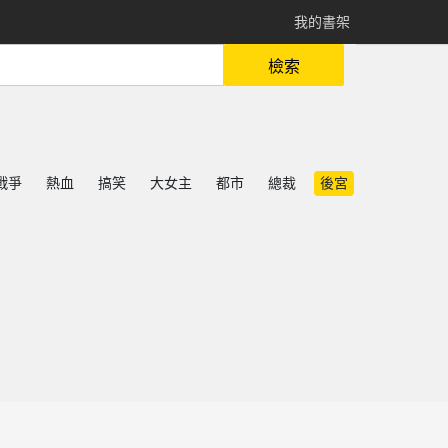
我的書架
檢索
戰爭
熱血
搞笑
大女主
都市
總裁
後宮