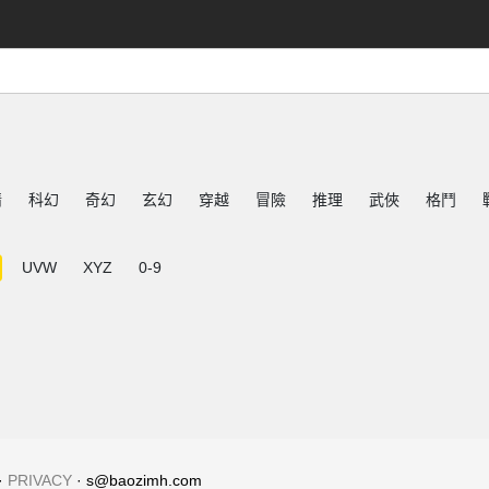
情
科幻
奇幻
玄幻
穿越
冒險
推理
武俠
格鬥
UVW
XYZ
0-9
·
PRIVACY
· s@baozimh.com