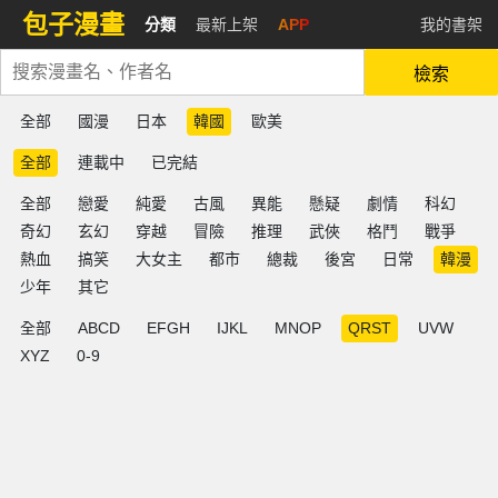
包子漫畫
分類
最新上架
APP
我的書架
檢索
全部
國漫
日本
韓國
歐美
全部
連載中
已完結
全部
戀愛
純愛
古風
異能
懸疑
劇情
科幻
奇幻
玄幻
穿越
冒險
推理
武俠
格鬥
戰爭
熱血
搞笑
大女主
都市
總裁
後宮
日常
韓漫
少年
其它
全部
ABCD
EFGH
IJKL
MNOP
QRST
UVW
XYZ
0-9