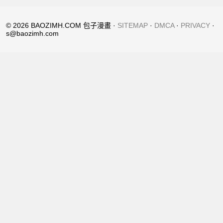
© 2026 BAOZIMH.COM 包子漫畫 ·
SITEMAP
·
DMCA
·
PRIVACY
·
s@baozimh.com