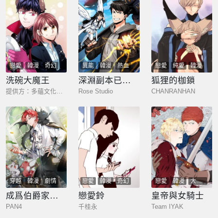
戀愛
韓漫
奇幻
異能
韓漫
熱血
戀愛
純愛
韓漫
搞笑
少年
奇幻
洗碗大魔王
深淵副本已刷新
狐狸的枷鎖
提供方：多蘊文化，圖/文：九樓/新於宙
Rose Studio
CHANRANHAN
穿越
韓漫
劇情
戀愛
韓漫
奇幻
戀愛
韓漫
大女主
奇幻
劇情
成爲伯爵家的廢物
戀愛鈴
皇帝與女騎士
PAN4
千桂永
Team IYAK