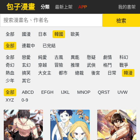
包子漫畫
分類
最新上架
APP
我的書架
檢索
全部
國漫
日本
韓國
歐美
全部
連載中
已完結
全部
戀愛
純愛
古風
異能
懸疑
劇情
科幻
奇幻
玄幻
穿越
冒險
推理
武俠
格鬥
戰爭
熱血
搞笑
大女主
都市
總裁
後宮
日常
韓漫
少年
其它
全部
ABCD
EFGH
IJKL
MNOP
QRST
UVW
XYZ
0-9