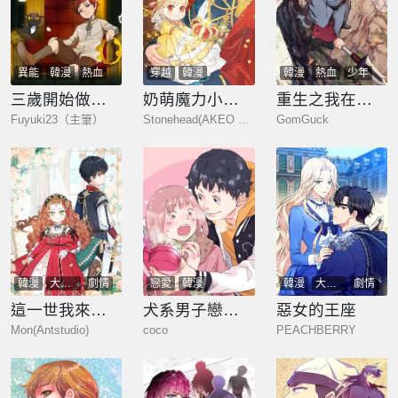
異能
韓漫
熱血
穿越
韓漫
韓漫
熱血
少年
劇情
奇幻
少年
玄幻
三歲開始做王者
奶萌魔力小公主
重生之我在魔教耍長槍
Fuyuki23（主筆）
Stonehead(AKEO STUDIO)
GomGuck
韓漫
大女主
劇情
戀愛
韓漫
韓漫
大女主
劇情
奇幻
這一世我來當家主
犬系男子戀愛中
惡女的王座
Mon(Antstudio)
coco
PEACHBERRY