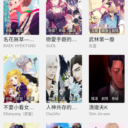
戀愛
韓漫
戀愛
穿越
韓漫
古風
韓漫
劇情
少年
玄幻
名花無草——《名花有草》續篇
戀愛手遊的男主都很危險
武林第一廢
BAEK HYEKYUNG
SUOL
灰澀
戀愛
穿越
韓漫
戀愛
古風
韓漫
韓漫
劇情
懸疑
奇幻
劇情
奇幻
不要小看女配角！
人神共存的愛·詠井中月
清道夫K
Ellianyang（原著）
ChaJiAn
Shin Jin-woo