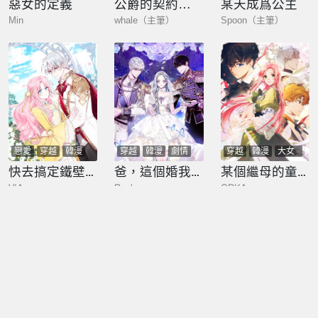
惡女的定義
公爵的契約未婚妻
某天成爲公主
Min
whale（主筆）
Spoon（主筆）
戀愛
穿越
韓漫
穿越
韓漫
劇情
穿越
韓漫
大女
奇幻
shaonu
劇情
nixi
主
快去搞定鐵壁皇帝！
爸，這個婚我不結！
某個繼母的童話
VIA
Roal
ORKA