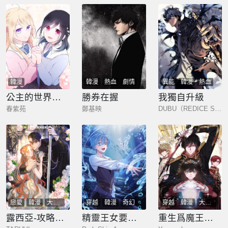
韓漫
韓漫
熱血
劇情
異能
韓漫
熱血
都市
少年
劇情
都市
奇幻
公主的世界不需要王子
勝券在握
我獨自升級
少年
春紫苑
鄭基映
DUBU（REDICE STUDIO)
戀愛
韓漫
大女主
穿越
韓漫
奇幻
穿越
韓漫
大女主
劇情
奇幻
劇情
奇幻
露西亞-攻略公爵計劃
精靈王女要跑路
重生爲魔王的女兒