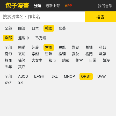
包子漫畫
分類
最新上架
APP
我的書架
檢索
全部
國漫
日本
韓國
歐美
全部
連載中
已完結
全部
戀愛
純愛
古風
異能
懸疑
劇情
科幻
奇幻
玄幻
穿越
冒險
推理
武俠
格鬥
戰爭
熱血
搞笑
大女主
都市
總裁
後宮
日常
韓漫
少年
其它
全部
ABCD
EFGH
IJKL
MNOP
QRST
UVW
XYZ
0-9