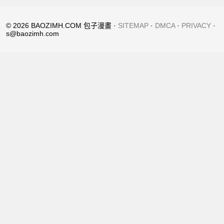
© 2026 BAOZIMH.COM 包子漫畫 ·
SITEMAP
·
DMCA
·
PRIVACY
·
s@baozimh.com