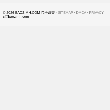
© 2026 BAOZIMH.COM 包子漫畫 ·
SITEMAP
·
DMCA
·
PRIVACY
·
s@baozimh.com