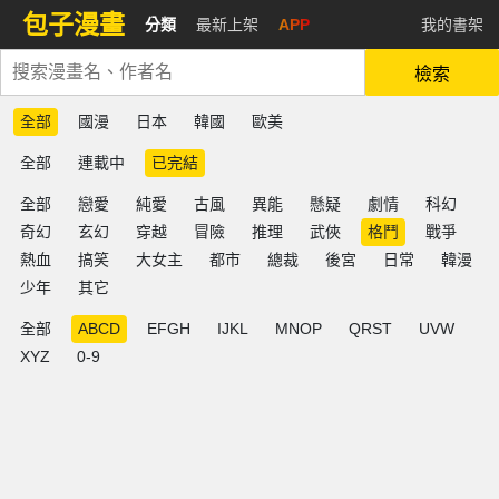
包子漫畫
分類
最新上架
APP
我的書架
檢索
全部
國漫
日本
韓國
歐美
全部
連載中
已完結
全部
戀愛
純愛
古風
異能
懸疑
劇情
科幻
奇幻
玄幻
穿越
冒險
推理
武俠
格鬥
戰爭
熱血
搞笑
大女主
都市
總裁
後宮
日常
韓漫
少年
其它
全部
ABCD
EFGH
IJKL
MNOP
QRST
UVW
XYZ
0-9