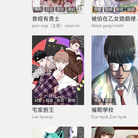
搞笑
日常
劇情
奇幻
戀愛
穿越
純愛
搞笑
玄幻
劇情
曾經有勇士
被迫在
jeon segi（主筆）+jeon hoyun（原著）
Metal gang+cherti
純愛
韓漫
搞笑
劇情
戀愛
搞笑
宅家廚王
催眠學校
Lee hyun-ju
Eun hyuk,Eun hyuk