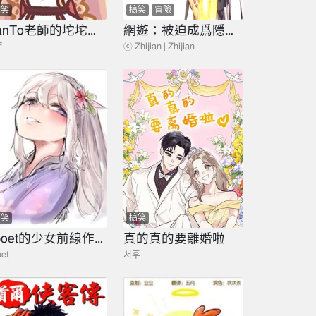
搞笑
搞笑
冒險
PanTo老師的坨坨臉宇宙
網遊：被迫成爲隱藏職業
토
ⓒ Zhijian | Zhijian
搞笑
搞笑
2poet的少女前線作品集
真的真的要離婚啦
oet
서후