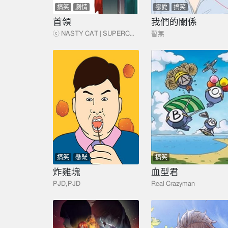
搞笑
劇情
戀愛
搞笑
首領
我們的關係
ⓒ NASTY CAT | SUPERCOMIX STUDIO Corp.
暫無
搞笑
懸疑
搞笑
炸雞塊
血型君
PJD,PJD
Real Crazyman