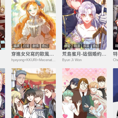
搞笑
日常
劇情
奇幻
戀愛
韓漫
搞笑
奇幻
穿進女兒寫的歐風小說裡？
荒島蜜月-這個婚約我拒絕！
特
hyeyong+KKURI+Mecenat studio
Byun Ji Won
Ch