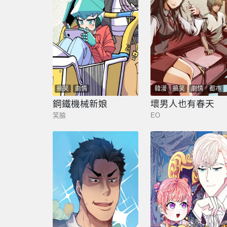
搞笑
劇情
韓漫
搞笑
劇情
都市
少年
懸疑
鋼鐵機械新娘
壞男人也有春天
笑臉
EO