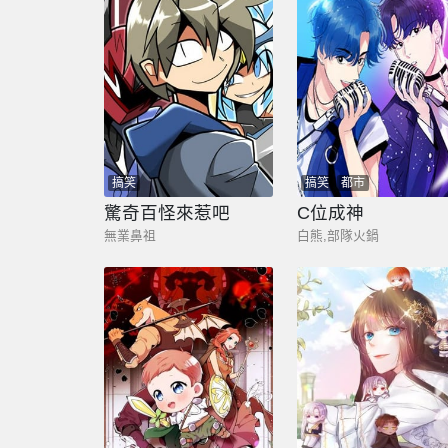
搞笑
搞笑
都市
驚奇百怪來惹吧
C位成神
無業鼻祖
白熊,部隊火鍋