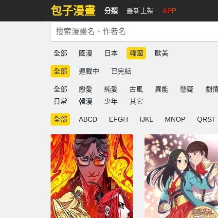
包子漫畫
分類
最新上架
APP
全部
國漫
日本
韓國
歐美
全部
連載中
已完結
全部
戀愛
純愛
古風
異能
懸疑
劇
日常
韓漫
少年
其它
全部
ABCD
EFGH
IJKL
MNOP
QRST