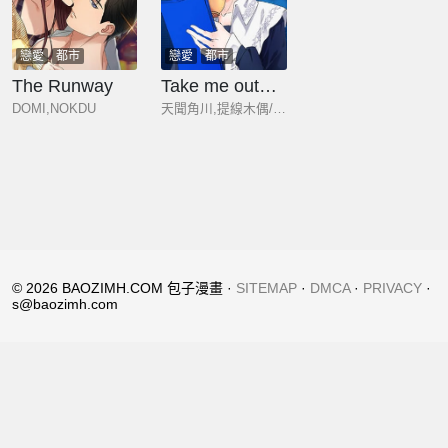
戀愛
都市
戀愛
都市
The Runway
Take me out第二季​
DOMI,NOKDU
天聞角川,提線木偶/歐泊漫社
© 2026 BAOZIMH.COM 包子漫畫 ·
SITEMAP
·
DMCA
·
PRIVACY
·
s@baozimh.com