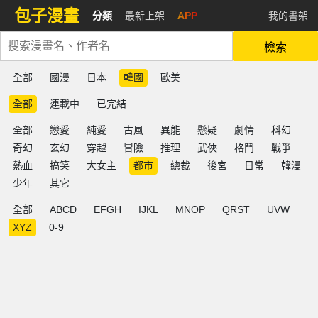
包子漫畫
分類
最新上架
APP
我的書架
檢索
全部
國漫
日本
韓國
歐美
全部
連載中
已完結
全部
戀愛
純愛
古風
異能
懸疑
劇情
科幻
奇幻
玄幻
穿越
冒險
推理
武俠
格鬥
戰爭
熱血
搞笑
大女主
都市
總裁
後宮
日常
韓漫
少年
其它
全部
ABCD
EFGH
IJKL
MNOP
QRST
UVW
XYZ
0-9