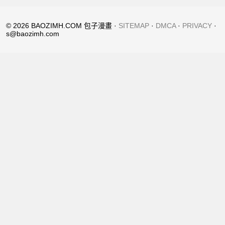
© 2026 BAOZIMH.COM 包子漫畫 ·
SITEMAP
·
DMCA
·
PRIVACY
·
s@baozimh.com