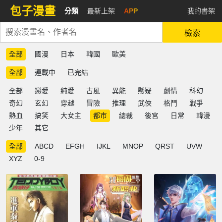
包子漫畫
分類
最新上架
APP
我的書架
檢索
全部
國漫
日本
韓國
歐美
全部
連載中
已完結
全部
戀愛
純愛
古風
異能
懸疑
劇情
科幻
奇幻
玄幻
穿越
冒險
推理
武俠
格鬥
戰爭
熱血
搞笑
大女主
都市
總裁
後宮
日常
韓漫
少年
其它
全部
ABCD
EFGH
IJKL
MNOP
QRST
UVW
XYZ
0-9