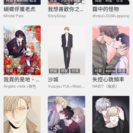
純愛
weimei
韓漫
戀愛
changxiao
純愛
異能
純愛
日常
劇情
奇幻
weimei
韓漫
都市
劇情
蝴蝶俘獲老虎
我想喜歡你之樓下冤家
霧中的怪物
Mindal Park
StorySoop
dhneul+DUM+ppyong
戀愛
穿越
純愛
戀愛
純愛
日常
純愛
weimei
韓漫
劇情
劇情
都市
劇情
都市
我買的是地，不是男人
沙城
失控心跳頻率
Angato +tela +輝色
Yuzuya+YUL+Moscowmule
NABIT（編劇）