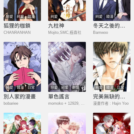
戀愛
純愛
韓漫
純愛
純愛
韓漫
奇幻
狐狸的枷鎖
九柱神
冬天之後的櫻花
CHANRANHAN
Mojito,SMC,極直社
Bamwoo
純愛
韓漫
日常
戀愛
純愛
劇情
純愛
韓漫
日常
都市
都市
別人家的漫畫
單色謠言
完美無缺的虜獲
bobariee
momoko + 12929, NORANG + Chiyul
漫畫作者 : Hajin Yoo