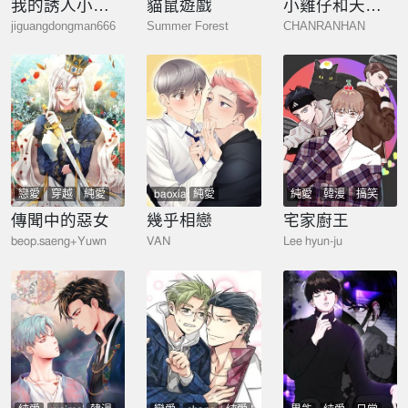
我的誘人小女僕
貓鼠遊戲
小雞仔和天使的麪包房
jiguangdongman666
Summer Forest
CHANRANHAN
戀愛
穿越
純愛
baoxiao
純愛
純愛
韓漫
搞笑
weimei
韓漫
日常
劇情
傳聞中的惡女
幾乎相戀
宅家廚王
劇情
beop.saeng+Yuwn
VAN
Lee hyun-ju