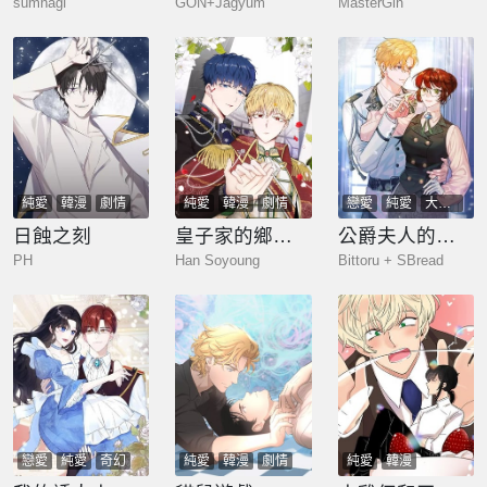
sumnagi
GON+Jagyum
MasterGin
純愛
韓漫
劇情
純愛
韓漫
劇情
戀愛
純愛
大女主
奇幻
奇幻
劇情
日蝕之刻
皇子家的鄉下龍
公爵夫人的寶石物語
PH
Han Soyoung
Bittoru + SBread
戀愛
純愛
奇幻
純愛
韓漫
劇情
純愛
韓漫
懸疑