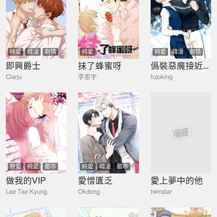
純愛
韓漫
劇情
純愛
純愛
韓漫
劇情
都市
總裁
zhiyu
即興爵士
抹了蜂蜜呀
僞裝惡魔接近你
Clarju
李索宇
fujoking
戀愛
純愛
都市
純愛
韓漫
都市
純愛
韓漫
奇幻
zhiyu
做我的VIP
愛憎匱乏
愛上夢中的他
Lee Tae Kyung
Okdong
twinstar