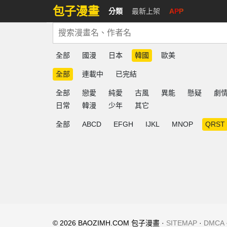
包子漫畫
分類
最新上架
APP
全部
國漫
日本
韓國
歐美
全部
連載中
已完結
全部
戀愛
純愛
古風
異能
懸疑
劇
日常
韓漫
少年
其它
全部
ABCD
EFGH
IJKL
MNOP
QRST
© 2026 BAOZIMH.COM 包子漫畫 ·
SITEMAP
·
DMCA