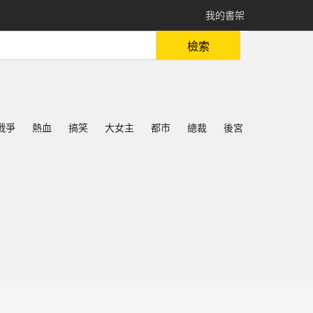
我的書架
檢索
戰爭
熱血
搞笑
大女主
都市
總裁
後宮