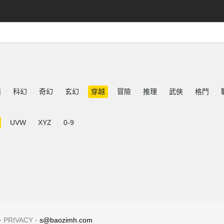
情
科幻
奇幻
玄幻
穿越
冒險
推理
武俠
格鬥
UVW
XYZ
0-9
·
PRIVACY
· s@baozimh.com