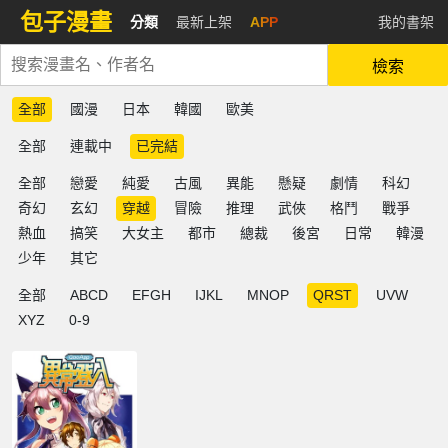
包子漫畫
分類
最新上架
APP
我的書架
檢索
全部
國漫
日本
韓國
歐美
全部
連載中
已完結
全部
戀愛
純愛
古風
異能
懸疑
劇情
科幻
奇幻
玄幻
穿越
冒險
推理
武俠
格鬥
戰爭
熱血
搞笑
大女主
都市
總裁
後宮
日常
韓漫
少年
其它
全部
ABCD
EFGH
IJKL
MNOP
QRST
UVW
XYZ
0-9