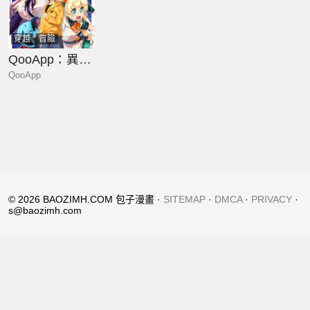
穿越
冒險
QooApp：異常登入
QooApp
© 2026 BAOZIMH.COM 包子漫畫 ·
SITEMAP
·
DMCA
·
PRIVACY
·
s@baozimh.com